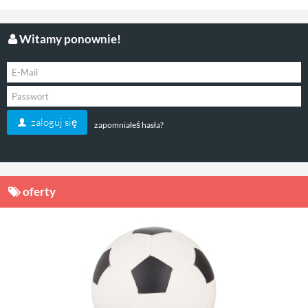
Witamy ponownie!
zaloguj się
zapomniałeś hasła?
oferty