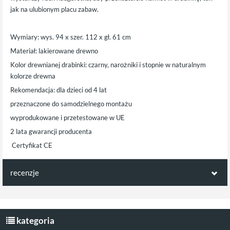
jak na ulubionym placu zabaw.
Wymiary: wys. 94 x szer. 112 x gł. 61 cm
Materiał: lakierowane drewno
Kolor drewnianej drabinki: czarny, narożniki i stopnie w naturalnym
kolorze drewna
Rekomendacja: dla dzieci od 4 lat
przeznaczone do samodzielnego montażu
wyprodukowane i przetestowane w UE
2 lata gwarancji producenta
Certyfikat CE
recenzje
Opinie klientów:
Napisz pierwszą recenzję jako klient!
kategoria