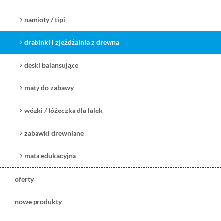
namioty / tipi
drabinki i zjeżdżalnia z drewna
deski balansujące
maty do zabawy
wózki / łóżeczka dla lalek
zabawki drewniane
mata edukacyjna
oferty
nowe produkty