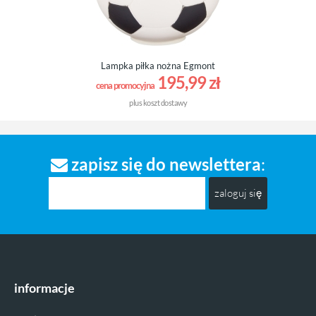
Lampka piłka nożna Egmont
195,99 zł
cena promocyjna
plus
koszt dostawy
zapisz się do newslettera
:
zaloguj się
informacje