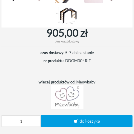
905,00 zł
plus
koszt dostawy
czas dostawy:
5-7 dni na stanie
nr produktu:
DDOM004RIE
więcej produktów od:
Meowbaby
do koszyka