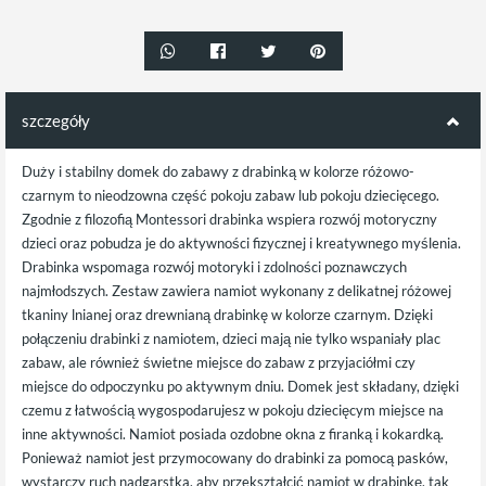
szczegóły
Duży i stabilny domek do zabawy z drabinką w kolorze różowo-
czarnym to nieodzowna część pokoju zabaw lub pokoju dziecięcego.
Zgodnie z filozofią Montessori drabinka wspiera rozwój motoryczny
dzieci oraz pobudza je do aktywności fizycznej i kreatywnego myślenia.
Drabinka wspomaga rozwój motoryki i zdolności poznawczych
najmłodszych. Zestaw zawiera namiot wykonany z delikatnej różowej
tkaniny lnianej oraz drewnianą drabinkę w kolorze czarnym. Dzięki
połączeniu drabinki z namiotem, dzieci mają nie tylko wspaniały plac
zabaw, ale również świetne miejsce do zabaw z przyjaciółmi czy
miejsce do odpoczynku po aktywnym dniu. Domek jest składany, dzięki
czemu z łatwością wygospodarujesz w pokoju dziecięcym miejsce na
inne aktywności. Namiot posiada ozdobne okna z firanką i kokardką.
Ponieważ namiot jest przymocowany do drabinki za pomocą pasków,
wystarczy ruch nadgarstka, aby przekształcić namiot w drabinkę, tak