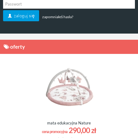
zaloguj się
zapomniałeś hasła?
oferty
mata edukacyjna Nature
290,00 zł
cena promocyjna