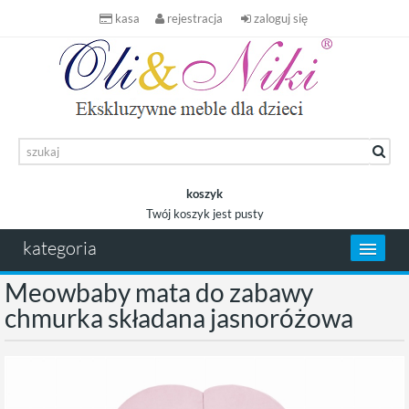
kasa
rejestracja
zaloguj się
koszyk
Twój koszyk jest pusty
koszyk
kategoria
Meowbaby mata do zabawy
chmurka składana jasnoróżowa