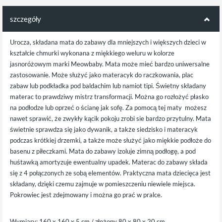
szczegóły
Urocza, składana mata do zabawy dla mniejszych i większych dzieci w
kształcie chmurki wykonana z miękkiego weluru w kolorze
jasnoróżowym marki Meowbaby. Mata może mieć bardzo uniwersalne
zastosowanie. Może służyć jako materacyk do raczkowania, plac
zabaw lub podkładka pod baldachim lub namiot tipi. Świetny składany
materac to prawdziwy mistrz transformacji. Można go rozłożyć płasko
na podłodze lub oprzeć o ścianę jak sofę. Za pomocą tej maty możesz
nawet sprawić, że zwykły kącik pokoju zrobi sie bardzo przytulny. Mata
świetnie sprawdza się jako dywanik, a także siedzisko i materacyk
podczas krótkiej drzemki, a także może służyć jako miękkie podłoże do
basenu z piłeczkami. Mata do zabawy izoluje zimną podłogę, a pod
huśtawką amortyzuje ewentualny upadek. Materac do zabawy składa
się z 4 połączonych ze sobą elementów. Praktyczna mata dziecięca jest
składany, dzięki czemu zajmuje w pomieszczeniu niewiele miejsca.
Pokrowiec jest zdejmowany i można go prać w pralce.
Wymiary: 160 x 160 x 5 cm / złożony 80 x 80 x 20 cm