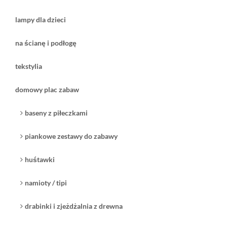
lampy dla dzieci
na ścianę i podłogę
tekstylia
domowy plac zabaw
baseny z piłeczkami
piankowe zestawy do zabawy
huśtawki
namioty / tipi
drabinki i zjeżdżalnia z drewna