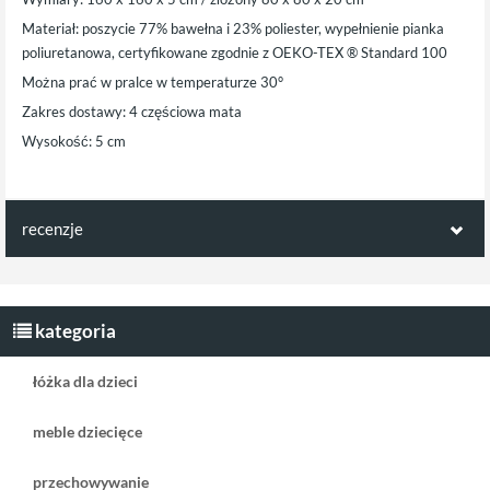
Materiał: poszycie 77% bawełna i 23% poliester, wypełnienie pianka
poliuretanowa, certyfikowane zgodnie z OEKO-TEX ® Standard 100
Można prać w pralce w temperaturze 30°
Zakres dostawy: 4 częściowa mata
Wysokość: 5 cm
recenzje
Opinie klientów:
Napisz pierwszą recenzję jako klient!
kategoria
łóżka dla dzieci
meble dziecięce
przechowywanie