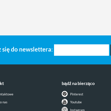
 się do newslettera
:
kt
bądź na bierząco
ontaktowe
Pinterest
do nas
Youtube
Instagram