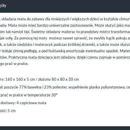
góły
, składana mata do zabawy dla mniejszych i większych dzieci w kształcie chm
by. Mata może mieć bardzo uniwersalne zastosowanie. Może służyć jako mat
him lub namiot tipi. Świetny składany materac to prawdziwy mistrz transformac
jak sofę. Za pomocą tej maty możesz nawet sprawić, że zwykły kącik pokoju zr
, a także siedzisko i materacyk podczas krótkiej drzemki, a także może służy
 izoluje zimną podłogę, a pod huśtawką amortyzuje ewentualny upadek. Matera
tów. Praktyczna mata dziecięca jest składany, dzięki czemu zajmuje w pomiesz
go prać w pralce.
y: 160 x 160 x 5 cm / złożony 80 x 80 x 20 cm
ał: poszycie 77% bawełna i 23% poliester, wypełnienie pianka poliuretanowa,
prać w pralce w temperaturze 30°
 dostawy: 4 częściowa mata
ść: 5 cm