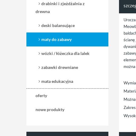
drabinki i zjeżdżalnia z
szcze
drewna
Urocza
deski balansujące
Meowba
baldac
maty do zabawy
ścianę 
dywanik
zabawy
wózki / łóżeczka dla lalek
elemen
można 
zabawki drewniane
mata edukacyjna
Wymiar
Materi
oferty
Można 
Zakres
nowe produkty
Wysoko