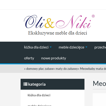
łóżka dla dzieci
meble dziecięce
przec
oferty
nowe produkty
»
domowy plac zabaw
»
maty do zabawy
»
Meowbaby mata do
kategoria
łóżka dla dzieci
meble dziecięce