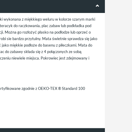
urki wykonana z miękkiego weluru w kolorze szarym marki
eracyk do raczkowania, plac zabaw lub podkładka pod
ji. Można go rozłożyć płasko na podłodze lub oprzeć o
obi sie bardzo przytulny. Mata świetnie sprawdza się jako
ć jako miękkie podłoże do basenu z piłeczkami. Mata do
c do zabawy składa się z 4 połączonych ze sobą
czeniu niewiele miejsca. Pokrowiec jest zdejmowany i
 certyfikowane zgodnie z OEKO-TEX ® Standard 100