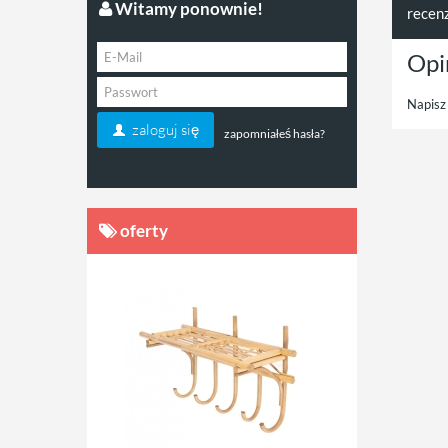
Witamy ponownie!
recen
Opi
Napisz 
zaloguj się
zapomniałeś hasła?
oferty