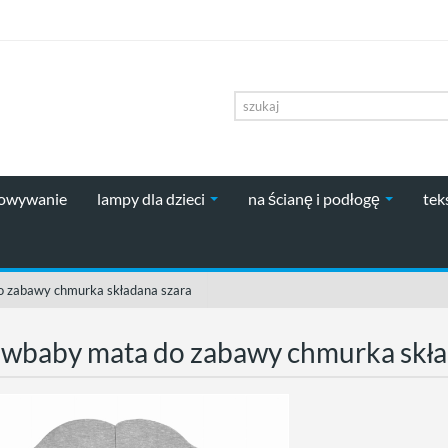
howywanie
lampy dla dzieci
na ścianę i podłogę
tek
 zabawy chmurka składana szara
Meowbaby mat