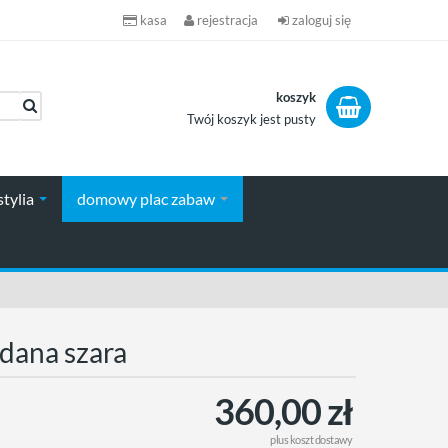
kasa
rejestracja
zaloguj się
koszyk
Twój koszyk jest pusty
koszyk
stylia
domowy plac zabaw
a do zabawy chmurka składana szara
360,00 zł
plus
koszt dostawy