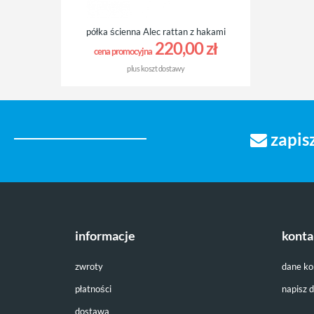
półka ścienna Alec rattan z hakami
220,00 zł
cena promocyjna
plus
koszt dostawy
zapisz
informacje
konta
zwroty
dane k
płatności
napisz 
dostawa