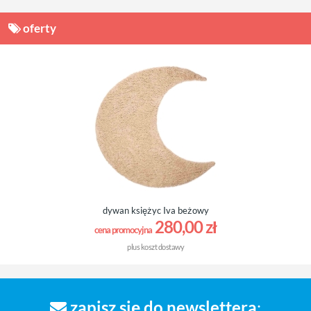
oferty
dywan księżyc Iva beżowy
280,00 zł
cena promocyjna
plus
koszt dostawy
zapisz się do newslettera
: