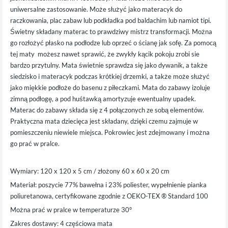
uniwersalne zastosowanie. Może służyć jako materacyk do
raczkowania, plac zabaw lub podkładka pod baldachim lub namiot tipi.
Świetny składany materac to prawdziwy mistrz transformacji. Można
go rozłożyć płasko na podłodze lub oprzeć o ścianę jak sofę. Za pomocą
tej maty możesz nawet sprawić, że zwykły kącik pokoju zrobi sie
bardzo przytulny. Mata świetnie sprawdza się jako dywanik, a także
siedzisko i materacyk podczas krótkiej drzemki, a także może służyć
jako miękkie podłoże do basenu z piłeczkami. Mata do zabawy izoluje
zimną podłogę, a pod huśtawką amortyzuje ewentualny upadek.
Materac do zabawy składa się z 4 połączonych ze sobą elementów.
Praktyczna mata dziecięca jest składany, dzięki czemu zajmuje w
pomieszczeniu niewiele miejsca. Pokrowiec jest zdejmowany i można
go prać w pralce.
Wymiary: 120 x 120 x 5 cm / złożony 60 x 60 x 20 cm
Materiał: poszycie 77% bawełna i 23% poliester, wypełnienie pianka
poliuretanowa, certyfikowane zgodnie z OEKO-TEX ® Standard 100
Można prać w pralce w temperaturze 30°
Zakres dostawy: 4 częściowa mata