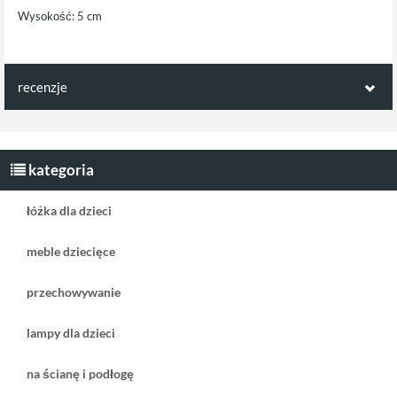
Wysokość: 5 cm
recenzje
Opinie klientów:
Napisz pierwszą recenzję jako klient!
kategoria
łóżka dla dzieci
meble dziecięce
przechowywanie
lampy dla dzieci
na ścianę i podłogę