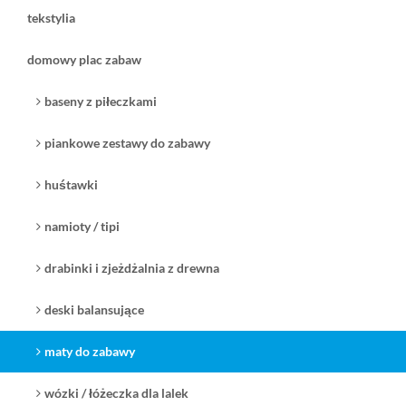
tekstylia
domowy plac zabaw
baseny z piłeczkami
piankowe zestawy do zabawy
huśtawki
namioty / tipi
drabinki i zjeżdżalnia z drewna
deski balansujące
maty do zabawy
wózki / łóżeczka dla lalek