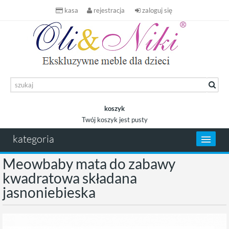
kasa
rejestracja
zaloguj się
koszyk
Twój koszyk jest pusty
koszyk
kategoria
Meowbaby mata do zabawy
kwadratowa składana
jasnoniebieska