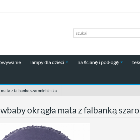
howywanie
lampy dla dzieci
na ścianę i podłogę
tek
mata z falbanką szaroniebieska
baby okrągła mata z falbanką szaro