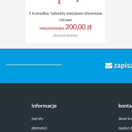
2 krzesełka/ taborety metalowo-drewniane
różowe
200,00 zł
cena promocyjna
plus
koszt dostawy
zapisz
informacje
konta
zwroty
dane k
płatności
napisz 