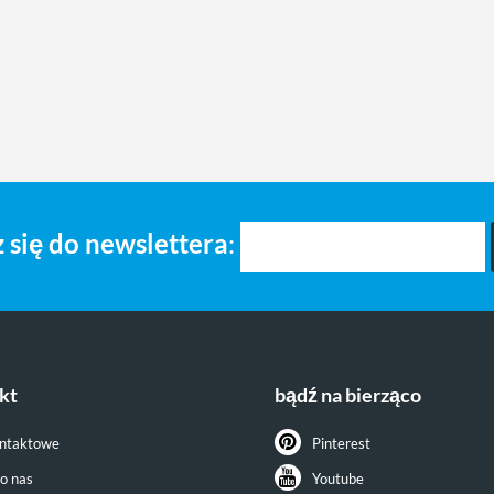
 się do newslettera
:
kt
bądź na bierząco
ontaktowe
Pinterest
do nas
Youtube