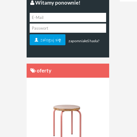
Witamy ponownie!
zaloguj się
zapomniałeś hasła?
oferty