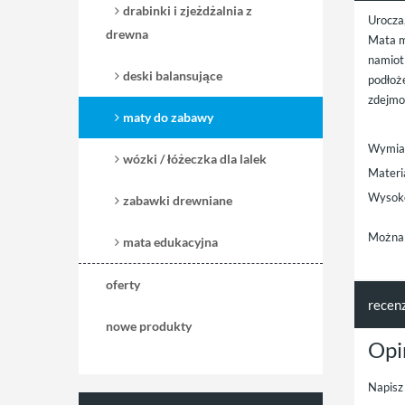
drabinki i zjeżdżalnia z
Urocza
drewna
Mata m
namiot 
deski balansujące
podłoż
zdejmo
maty do zabawy
Wymiar
wózki / łóżeczka dla lalek
Materi
Wysoko
zabawki drewniane
Można 
mata edukacyjna
oferty
recen
nowe produkty
Opi
Napisz 