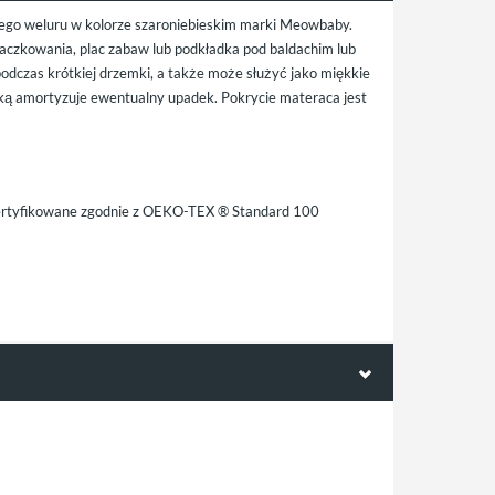
iego weluru w kolorze szaroniebieskim marki Meowbaby.
czkowania, plac zabaw lub podkładka pod baldachim lub
podczas krótkiej drzemki, a także może służyć jako miękkie
wką amortyzuje ewentualny upadek. Pokrycie materaca jest
 certyfikowane zgodnie z OEKO-TEX ® Standard 100