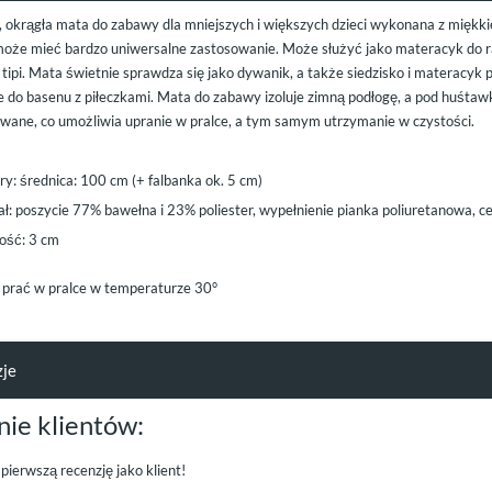
, okrągła mata do zabawy dla mniejszych i większych dzieci wykonana z miękk
oże mieć bardzo uniwersalne zastosowanie. Może służyć jako materacyk do ra
tipi. Mata świetnie sprawdza się jako dywanik, a także siedzisko i materacyk 
e do basenu z piłeczkami. Mata do zabawy izoluje zimną podłogę, a pod huśta
wane, co umożliwia upranie w pralce, a tym samym utrzymanie w czystości.
y: średnica: 100 cm (+ falbanka ok. 5 cm)
ał: poszycie 77% bawełna i 23% poliester, wypełnienie pianka poliuretanowa,
ść: 3 cm
prać w pralce w temperaturze 30°
zje
nie klientów:
pierwszą recenzję jako klient!