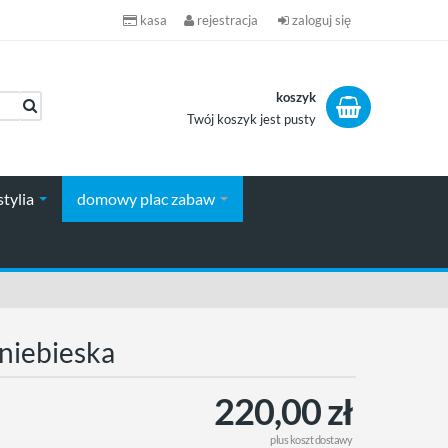
kasa
rejestracja
zaloguj się
koszyk
Twój koszyk jest pusty
koszyk
stylia
domowy plac zabaw
niebieska
220,00 zł
plus
koszt dostawy