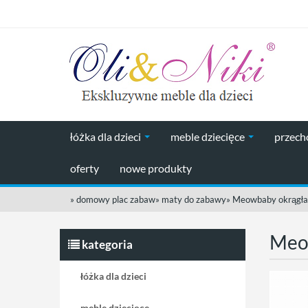
łóżka dla dzieci
meble dziecięce
przec
oferty
nowe produkty
»
domowy plac zabaw
»
maty do zabawy
»
Meowbaby okrągła 
Meow
kategoria
łóżka dla dzieci
meble dziecięce