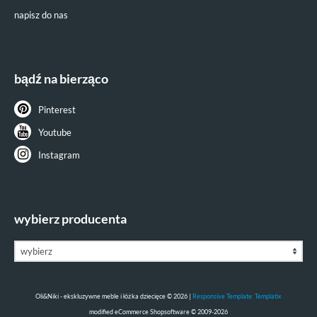
napisz do nas
bądź na bierząco
Pinterest
Youtube
Instagram
wybierz producenta
Oli&Niki - ekskluzywne meble i łóżka dziecięce © 2026 |
Responsive Template: Templatix
mod
ified eCommerce Shopsoftware © 2009-2026