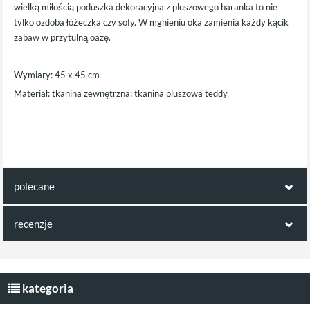
wielką miłością poduszka dekoracyjna z pluszowego baranka to nie
tylko ozdoba łóżeczka czy sofy. W mgnieniu oka zamienia każdy kącik
zabaw w przytulną oazę.
Wymiary: 45 x 45 cm
Materiał: tkanina zewnętrzna: tkanina pluszowa teddy
polecane
ten produkt jest np. kompatybilny z:
recenzje
Opinie klientów:
dywan księżyc Iva
Lampka księżyc
beżowy
Egmont
Napisz pierwszą recenzję jako klient!
kategoria