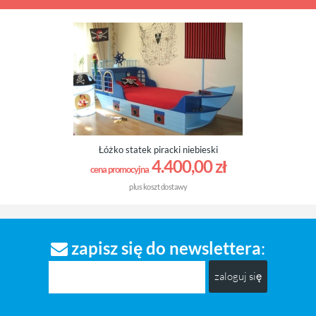
Łóżko statek piracki niebieski
4.400,00 zł
cena promocyjna
plus
koszt dostawy
zapisz się do newslettera
:
zaloguj się