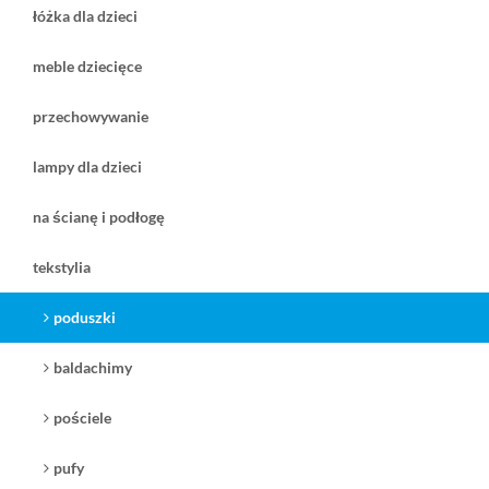
łóżka dla dzieci
meble dziecięce
przechowywanie
lampy dla dzieci
280,00 zł
303,00 zł
promocja
( plus
koszt dostawy
)
( plus
koszt dostawy
)
na ścianę i podłogę
czas dostawy:
na stanie 3-5 dni
czas dostawy:
2 tygodnie
zobacz
zobacz
tekstylia
poduszki
baldachimy
pościele
pufy