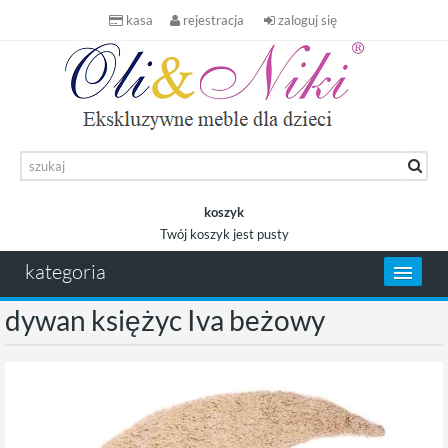
kasa
rejestracja
zaloguj się
koszyk
Twój koszyk jest pusty
koszyk
kategoria
dywan księżyc Iva beżowy