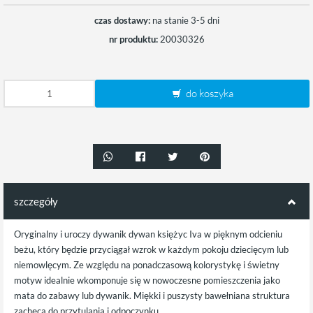
czas dostawy:
na stanie 3-5 dni
nr produktu:
20030326
do koszyka
szczegóły
Oryginalny i uroczy dywanik dywan księżyc Iva w pięknym odcieniu
beżu, który będzie przyciągał wzrok w każdym pokoju dziecięcym lub
niemowlęcym. Ze względu na ponadczasową kolorystykę i świetny
motyw idealnie wkomponuje się w nowoczesne pomieszczenia jako
mata do zabawy lub dywanik. Miękki i puszysty bawełniana struktura
zachęca do przytulania i odpoczynku.