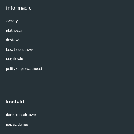
informacje
zwroty
płatności
dostawa
303,00 zł
koszty dostawy
( plus
koszt dostawy
)
czas dostawy:
2 tygodnie
regulamin
zobacz
polityka prywatności
kontakt
dane kontaktowe
napisz do nas