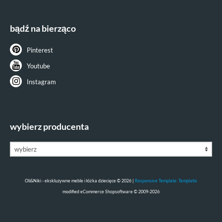
bądź na bierząco
Pinterest
Youtube
Instagram
wybierz producenta
Oli&Niki - ekskluzywne meble i łóżka dziecięce © 2026 |
Responsive Template: Templatix
mod
ified eCommerce Shopsoftware © 2009-2026