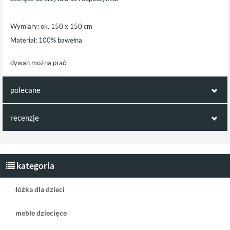
Wymiary: ok. 150 x 150 cm
Materiał: 100% bawełna
dywan można prać
polecane
polecamy również poniższe produkty:
recenzje
Opinie klientów:
Lampa ścienna
Lampka księżyc
księżyc złota
Egmont
Napisz pierwszą recenzję jako klient!
kategoria
łóżka dla dzieci
meble dziecięce