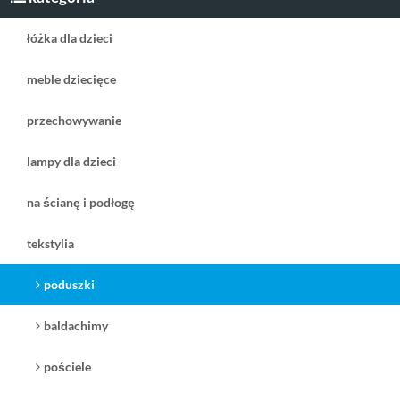
łóżka dla dzieci
meble dziecięce
przechowywanie
lampy dla dzieci
280,00 zł
303,00 zł
promocja
( plus
koszt dostawy
)
( plus
koszt dostawy
)
na ścianę i podłogę
czas dostawy:
na stanie 3-5 dni
czas dostawy:
2 tygodnie
zobacz
zobacz
tekstylia
poduszki
baldachimy
pościele