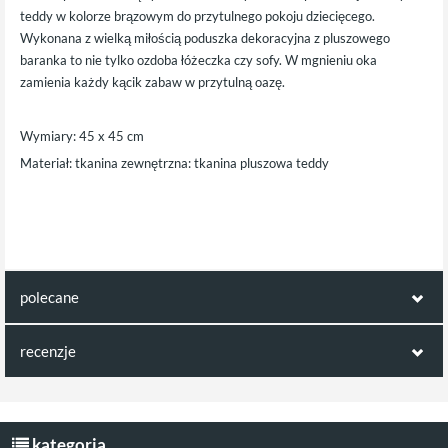
teddy w kolorze brązowym do przytulnego pokoju dziecięcego.
Wykonana z wielką miłością poduszka dekoracyjna z pluszowego
baranka to nie tylko ozdoba łóżeczka czy sofy. W mgnieniu oka
zamienia każdy kącik zabaw w przytulną oazę.
Wymiary: 45 x 45 cm
Materiał: tkanina zewnętrzna: tkanina pluszowa teddy
polecane
ten produkt jest np. kompatybilny z:
recenzje
Opinie klientów:
dywan księżyc Iva
Lampka księżyc
beżowy
Egmont
Napisz pierwszą recenzję jako klient!
kategoria