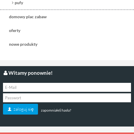
pufy
domowy plac zabaw
oferty
nowe produkty
Witamy ponownie!
zaloguj się
zapomniałeś hasła?