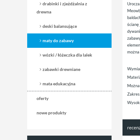
drabinki i zjeżdżalnia z
Urocza
Meowba
drewna
baldac
ścianę 
deski balansujące
dywanik
zabawy
maty do zabawy
elemen
można 
wózki / łóżeczka dla lalek
Wymiar
zabawki drewniane
Materi
mata edukacyjna
Można 
Zakres
oferty
Wysoko
nowe produkty
recen