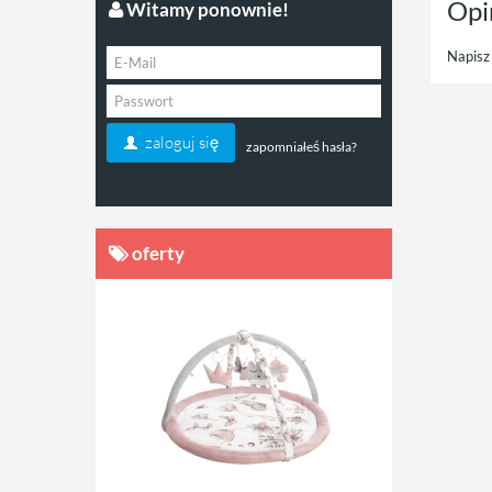
Opi
Witamy ponownie!
Napisz 
zaloguj się
zapomniałeś hasła?
oferty