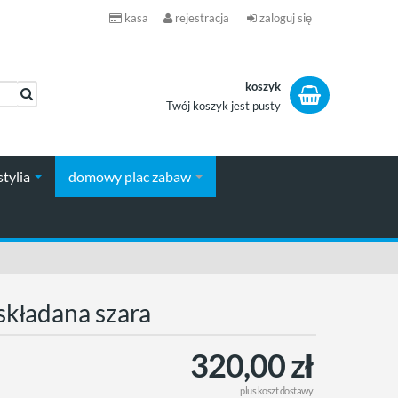
kasa
rejestracja
zaloguj się
koszyk
Twój koszyk jest pusty
koszyk
stylia
domowy plac zabaw
kładana szara
320,00 zł
plus
koszt dostawy