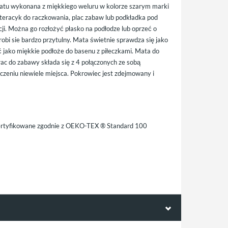
dratu wykonana z miękkiego weluru w kolorze szarym marki
eracyk do raczkowania, plac zabaw lub podkładka pod
ji. Można go rozłożyć płasko na podłodze lub oprzeć o
obi sie bardzo przytulny. Mata świetnie sprawdza się jako
ć jako miękkie podłoże do basenu z piłeczkami. Mata do
c do zabawy składa się z 4 połączonych ze sobą
czeniu niewiele miejsca. Pokrowiec jest zdejmowany i
 certyfikowane zgodnie z OEKO-TEX ® Standard 100