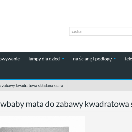
howywanie
lampy dla dzieci
na ścianę i podłogę
tek
 zabawy kwadratowa składana szara
baby mata do zabawy kwadratowa s