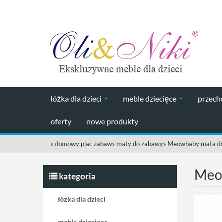
łóżka dla dzieci
meble dziecięce
przec
oferty
nowe produkty
»
domowy plac zabaw
»
maty do zabawy
»
Meowbaby mata do
Meow
kategoria
łóżka dla dzieci
meble dziecięce