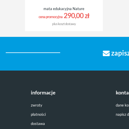
mata edukacyjna Nature
290,00 zł
cena promocyjna
plus
koszt dostawy
zapisz
informacje
konta
zwroty
dane k
płatności
napisz 
dostawa