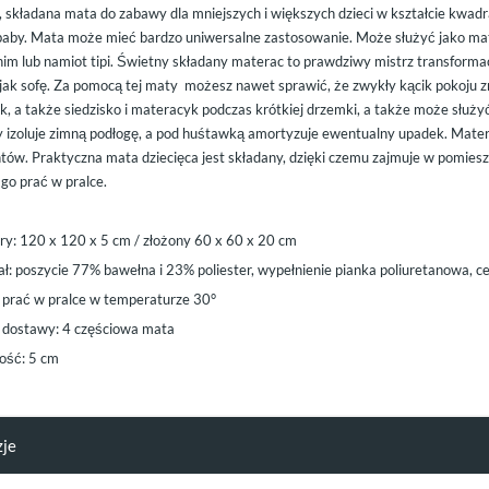
, składana mata do zabawy dla mniejszych i większych dzieci w kształcie kwa
by. Mata może mieć bardzo uniwersalne zastosowanie. Może służyć jako mat
him lub namiot tipi. Świetny składany materac to prawdziwy mistrz transformac
jak sofę. Za pomocą tej maty możesz nawet sprawić, że zwykły kącik pokoju zr
, a także siedzisko i materacyk podczas krótkiej drzemki, a także może służy
 izoluje zimną podłogę, a pod huśtawką amortyzuje ewentualny upadek. Matera
tów. Praktyczna mata dziecięca jest składany, dzięki czemu zajmuje w pomiesz
go prać w pralce.
y: 120 x 120 x 5 cm / złożony 60 x 60 x 20 cm
ał: poszycie 77% bawełna i 23% poliester, wypełnienie pianka poliuretanowa,
prać w pralce w temperaturze 30°
 dostawy: 4 częściowa mata
ść: 5 cm
zje